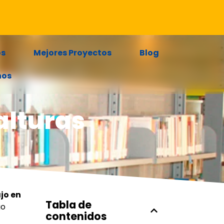
os
Mejores Proyectos
Blog
nos
alturas
jo en
Tabla de
go
contenidos