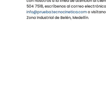
con nosotros a la línea de atención al clie
504 7518, escríbenos al correo electrónic
info@prueba.tecnocinetica.com
o visítano
Zona Industrial de Belén, Medellín.