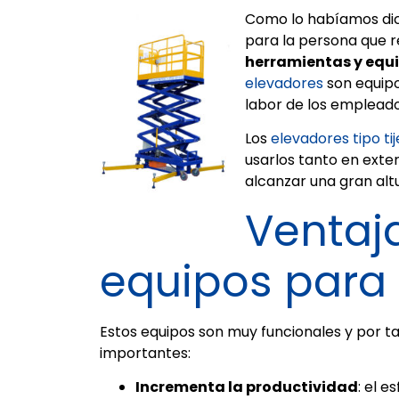
Como lo habíamos dich
para la persona que re
herramientas y equi
elevadores
son equipos
labor de los emplead
Los
elevadores tipo ti
usarlos tanto en exte
alcanzar una gran altu
Ventaj
equipos para 
Estos equipos son muy funcionales y por t
importantes:
Incrementa la productividad
: el 