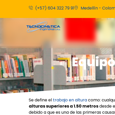
(+57) 604 322 79 91
Medellín - Colomb
Equipo
S
e define el
trabajo en altura
como: cualqui
alturas superiores a 1.50 metros
desde el
debido a que es una de las primeras causas