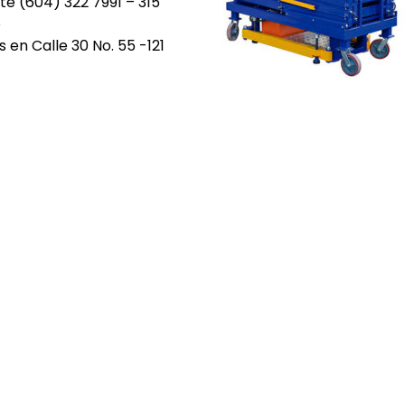
nte (604) 322 7991 – 315
o
s en Calle 30 No. 55 -121