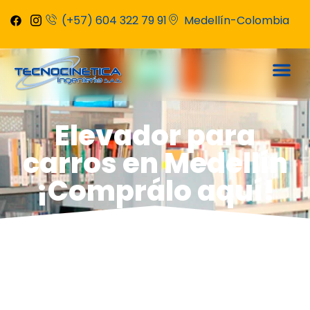
(+57) 604 322 79 91
Medellín-Colombia
Elevador para
carros en Medellín
¡Comprálo aquí!
Con un elevador
para carros en