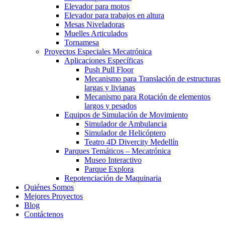
Elevador para motos
Elevador para trabajos en altura
Mesas Niveladoras
Muelles Articulados
Tornamesa
Proyectos Especiales Mecatrónica
Aplicaciones Específicas
Push Pull Floor
Mecanismo para Translación de estructuras
largas y livianas
Mecanismo para Rotación de elementos
largos y pesados
Equipos de Simulación de Movimiento
Simulador de Ambulancia
Simulador de Helicóptero
Teatro 4D Divercity Medellín
Parques Temáticos – Mecatrónica
Museo Interactivo
Parque Explora
Repotenciación de Maquinaria
Quiénes Somos
Mejores Proyectos
Blog
Contáctenos