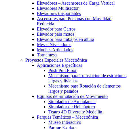
Elevadores – Ascensores de Carga Vertical
Elevadores Multisector
Elevadores trasportables
Ascensores para Personas con Movilidad
Reducida
Elevador para Carros
Elevador para motos
Elevador para trabajos en altura
Mesas Niveladoras
Muelles Articulados
Tornamesa
Proyectos Especiales Mecatrónica
Aplicaciones Específicas
Push Pull Floor
Mecanismo para Translación de estructuras
largas y livianas
Mecanismo para Rotación de elementos
largos y pesados
Equipos de Simulación de Movimiento
Simulador de Ambulancia
Simulador de Helicóptero
Teatro 4D Divercity Medellín
Parques Temáticos – Mecatrónica
Museo Interactivo
Parque Explora