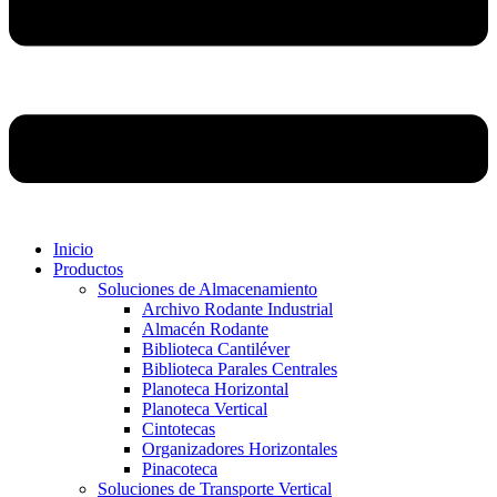
Inicio
Productos
Soluciones de Almacenamiento
Archivo Rodante Industrial
Almacén Rodante
Biblioteca Cantiléver
Biblioteca Parales Centrales
Planoteca Horizontal
Planoteca Vertical
Cintotecas
Organizadores Horizontales
Pinacoteca
Soluciones de Transporte Vertical