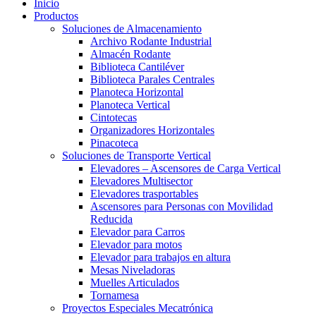
Inicio
Productos
Soluciones de Almacenamiento
Archivo Rodante Industrial
Almacén Rodante
Biblioteca Cantiléver
Biblioteca Parales Centrales
Planoteca Horizontal
Planoteca Vertical
Cintotecas
Organizadores Horizontales
Pinacoteca
Soluciones de Transporte Vertical
Elevadores – Ascensores de Carga Vertical
Elevadores Multisector
Elevadores trasportables
Ascensores para Personas con Movilidad
Reducida
Elevador para Carros
Elevador para motos
Elevador para trabajos en altura
Mesas Niveladoras
Muelles Articulados
Tornamesa
Proyectos Especiales Mecatrónica