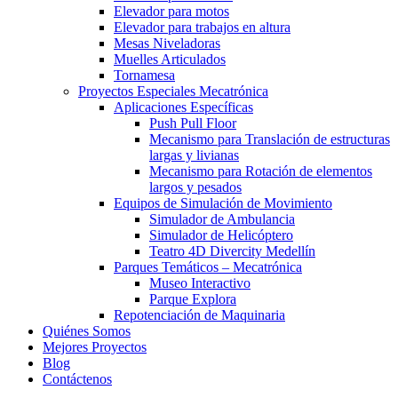
Elevador para motos
Elevador para trabajos en altura
Mesas Niveladoras
Muelles Articulados
Tornamesa
Proyectos Especiales Mecatrónica
Aplicaciones Específicas
Push Pull Floor
Mecanismo para Translación de estructuras
largas y livianas
Mecanismo para Rotación de elementos
largos y pesados
Equipos de Simulación de Movimiento
Simulador de Ambulancia
Simulador de Helicóptero
Teatro 4D Divercity Medellín
Parques Temáticos – Mecatrónica
Museo Interactivo
Parque Explora
Repotenciación de Maquinaria
Quiénes Somos
Mejores Proyectos
Blog
Contáctenos