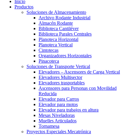
Inicio
Productos
Soluciones de Almacenamiento
Archivo Rodante Industrial
Almacén Rodante
Biblioteca Cantiléver
Biblioteca Parales Centrales
Planoteca Horizontal
Planoteca Vertical
Cintotecas
Organizadores Horizontales
Pinacoteca
Soluciones de Transporte Vertical
Elevadores – Ascensores de Carga Vertical
Elevadores Multisector
Elevadores trasportables
Ascensores para Personas con Movilidad
Reducida
Elevador para Carros
Elevador para motos
Elevador para trabajos en altura
Mesas Niveladoras
Muelles Articulados
Tornamesa
Proyectos Especiales Mecatrónica