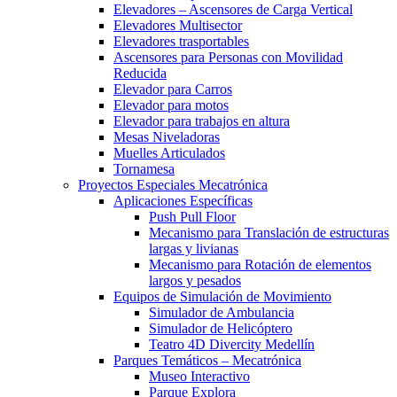
Elevadores – Ascensores de Carga Vertical
Elevadores Multisector
Elevadores trasportables
Ascensores para Personas con Movilidad
Reducida
Elevador para Carros
Elevador para motos
Elevador para trabajos en altura
Mesas Niveladoras
Muelles Articulados
Tornamesa
Proyectos Especiales Mecatrónica
Aplicaciones Específicas
Push Pull Floor
Mecanismo para Translación de estructuras
largas y livianas
Mecanismo para Rotación de elementos
largos y pesados
Equipos de Simulación de Movimiento
Simulador de Ambulancia
Simulador de Helicóptero
Teatro 4D Divercity Medellín
Parques Temáticos – Mecatrónica
Museo Interactivo
Parque Explora