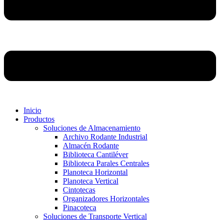
Inicio
Productos
Soluciones de Almacenamiento
Archivo Rodante Industrial
Almacén Rodante
Biblioteca Cantiléver
Biblioteca Parales Centrales
Planoteca Horizontal
Planoteca Vertical
Cintotecas
Organizadores Horizontales
Pinacoteca
Soluciones de Transporte Vertical